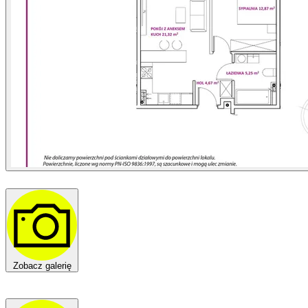
Zobacz galerię