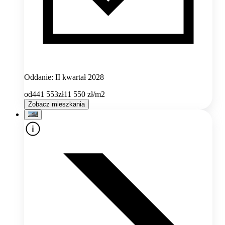
Oddanie: II kwartał 2028
od
441 553
zł
11 550
zł/m2
Zobacz mieszkania