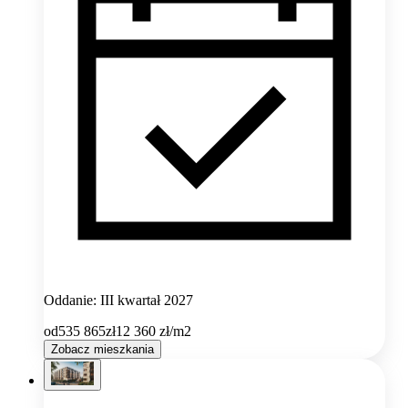
Oddanie: III kwartał 2027
od
535 865
zł
12 360
zł/m2
Zobacz mieszkania