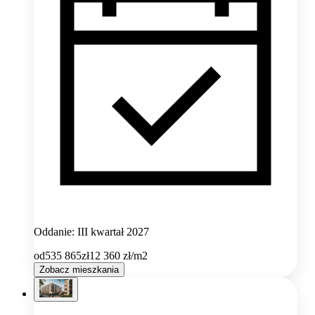
Oddanie: III kwartał 2027
od
535 865
zł
12 360
zł/m2
Zobacz mieszkania