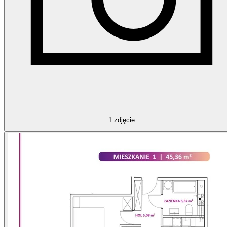
1
zdjęcie