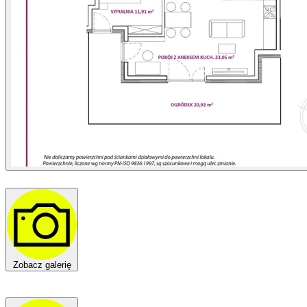
Zobacz galerię