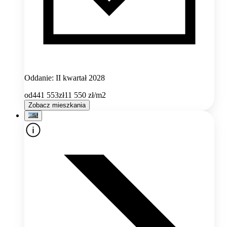
Oddanie: II kwartał 2028
od
441 553
zł
11 550
zł/m2
Zobacz mieszkania