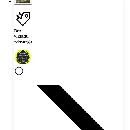
Bez
wkładu
własnego