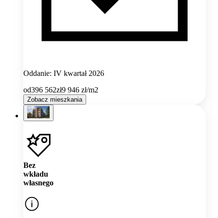
Oddanie: IV kwartał 2026
od
396 562
zł
9 946
zł/m2
Zobacz mieszkania
Bez
wkładu
własnego