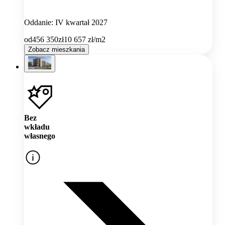
Oddanie: IV kwartał 2027
od
456 350
zł
10 657
zł/m2
Zobacz mieszkania
Bez
wkładu
własnego