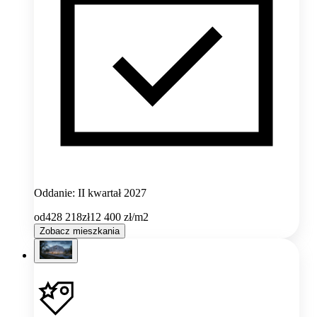
Oddanie: II kwartał 2027
od
428 218
zł
12 400
zł/m2
Zobacz mieszkania