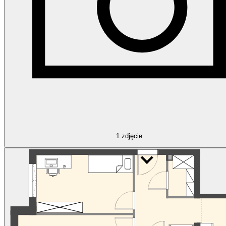
1
zdjęcie