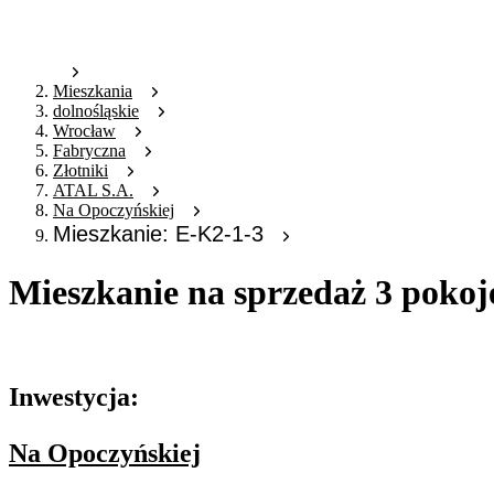
Mieszkania
dolnośląskie
Wrocław
Fabryczna
Złotniki
ATAL S.A.
Na Opoczyńskiej
Mieszkanie: E-K2-1-3
Mieszkanie na sprzedaż 3 pokoj
Oferta archiwalna
Inwestycja:
Na Opoczyńskiej