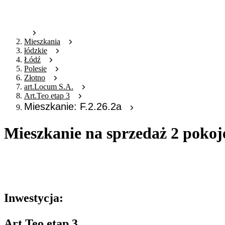
Mieszkania
łódzkie
Łódź
Polesie
Złotno
art.Locum S.A.
Art.Teo etap 3
Mieszkanie: F.2.26.2a
Mieszkanie na sprzedaż 2 pokoj
Oferta archiwalna
Oferta nieaktywna
Inwestycja:
Art.Teo etap 3