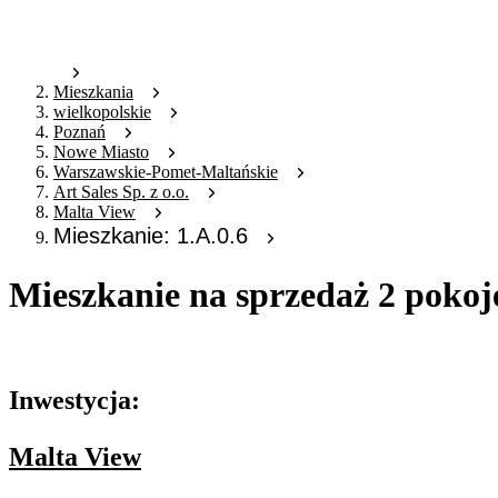
Mieszkania
wielkopolskie
Poznań
Nowe Miasto
Warszawskie-Pomet-Maltańskie
Art Sales Sp. z o.o.
Malta View
Mieszkanie: 1.A.0.6
Mieszkanie na sprzedaż 2 pokoj
Oferta archiwalna
Inwestycja:
Malta View