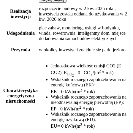
rozpoczęcie budowy w 2 kw. 2025 roku,
Realizacja
inwestycja została oddana do użytkowania w 2
inwestycji
kw. 2026 roku
plac zabaw, monitoring, usługi w budynku,
Udogodnienia
winda, rowerownia, inteligentny dom, miejsce
do ładowania samochodów elektrycznych
Przyroda
w okolicy inwestycji znajduje się park, jezioro
Jednostkowa wielkość emisji CO2 (E
2
CO2)
:
E
= 0 t CO
/(m
* rok)
CO
2
2
Wskaźnik rocznego zapotrzebowania na
energię końcową (EK)
:
2
Charakterystyka
EK= 0 kWh/(m
* rok)
energetyczna
Wskaźnik rocznego zapotrzebowania na
nieruchomości
nieodnawialną energię pierwotną (EP)
:
2
EP= 0 kWh/(m
* rok)
Wskaźnik rocznego zapotrzebowania na
energię użytkową (EU)
:
2
EU= 0 kWh/(m
* rok)