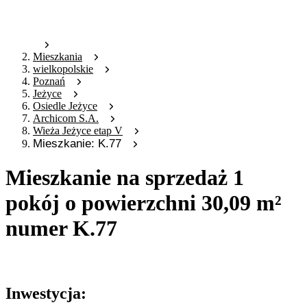
Mieszkania
wielkopolskie
Poznań
Jeżyce
Osiedle Jeżyce
Archicom S.A.
Wieża Jeżyce etap V
Mieszkanie: K.77
Mieszkanie na sprzedaż 1
pokój o powierzchni 30,09 m²
numer K.77
Oferta archiwalna
Inwestycja: