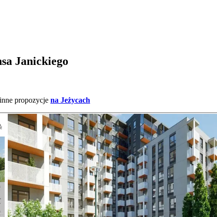
nsa Janickiego
 inne propozycje
na Jeżycach