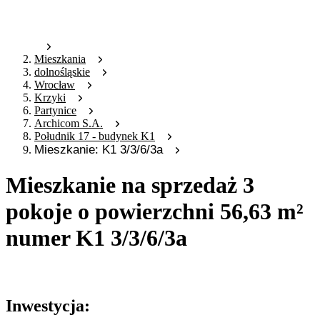
Mieszkania
dolnośląskie
Wrocław
Krzyki
Partynice
Archicom S.A.
Południk 17 - budynek K1
Mieszkanie: K1 3/3/6/3a
Mieszkanie na sprzedaż 3
pokoje o powierzchni 56,63 m²
numer K1 3/3/6/3a
Oferta archiwalna
Inwestycja: