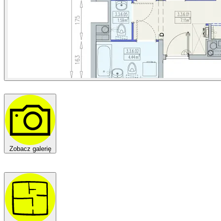
Zobacz galerię