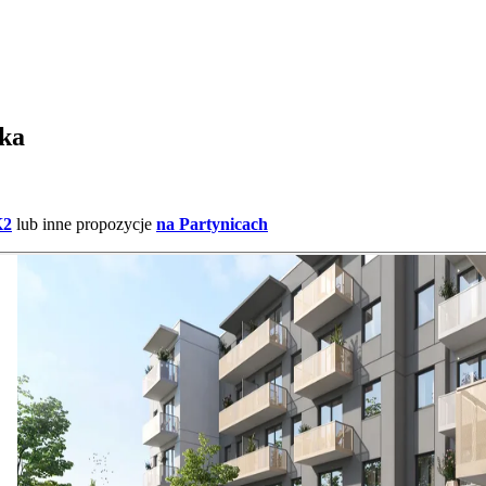
ska
K2
lub inne propozycje
na Partynicach