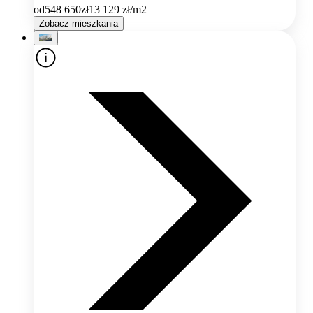
od
548 650
zł
13 129
zł/m2
Zobacz mieszkania