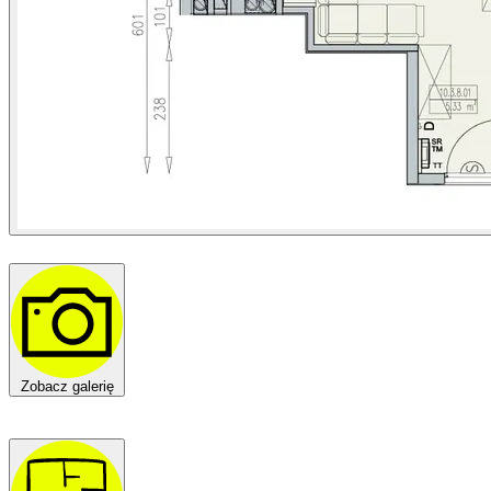
Zobacz galerię