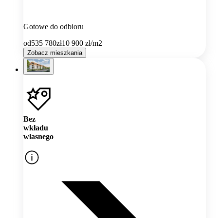
Gotowe do odbioru
od
535 780
zł
10 900
zł/m2
Zobacz mieszkania
Bez
wkładu
własnego