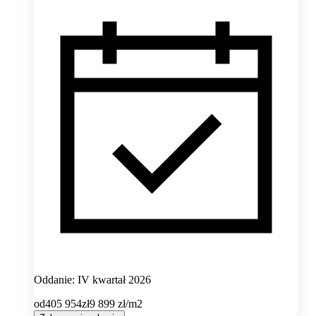
Oddanie: IV kwartał 2026
od
405 954
zł
9 899
zł/m2