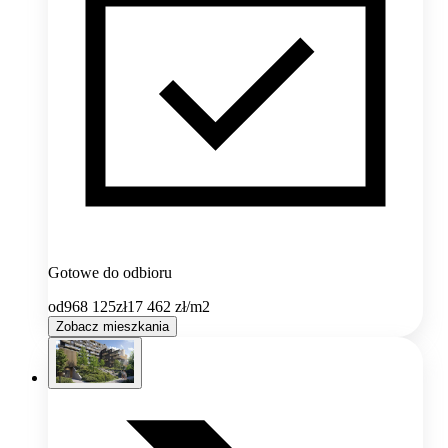
Gotowe do odbioru
od
968 125
zł
17 462
zł/m2
Zobacz mieszkania