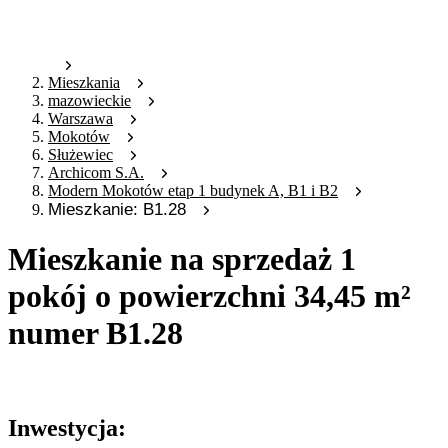
Mieszkania
mazowieckie
Warszawa
Mokotów
Służewiec
Archicom S.A.
Modern Mokotów etap 1 budynek A, B1 i B2
Mieszkanie: B1.28
Mieszkanie na sprzedaż 1
pokój o powierzchni 34,45 m²
numer B1.28
Oferta archiwalna
Inwestycja: