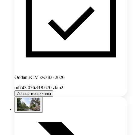
Oddanie: IV kwartał 2026
od
743 076
zł
18 670
zł/m2
Zobacz mieszkania