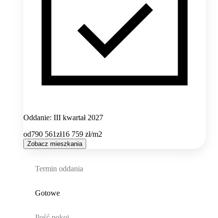
Oddanie: III kwartał 2027
od
790 561
zł
16 759
zł/m2
Zobacz mieszkania
Termin oddania
Gotowe
Ilość pokoi