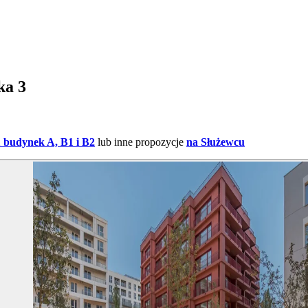
ka 3
 budynek A, B1 i B2
lub inne propozycje
na Służewcu