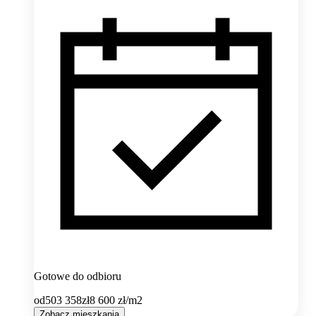
Gotowe do odbioru
od
503 358
zł
8 600
zł/m2
Zobacz mieszkania