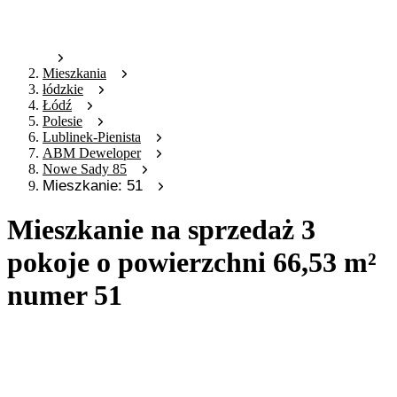
Mieszkania
łódzkie
Łódź
Polesie
Lublinek-Pienista
ABM Deweloper
Nowe Sady 85
Mieszkanie: 51
Mieszkanie na sprzedaż 3
pokoje o powierzchni 66,53 m²
numer 51
Oferta archiwalna
Oferta nieaktywna