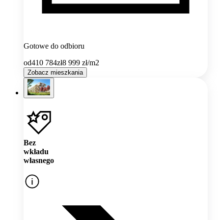
Gotowe do odbioru
od
410 784
zł
8 999
zł/m2
Zobacz mieszkania
Bez
wkładu
własnego