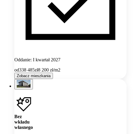
Oddanie: I kwartał 2027
od
338 485
zł
8 200
zł/m2
Zobacz mieszkania
Bez
wkładu
własnego