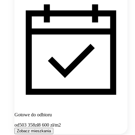
Gotowe do odbioru
od
503 358
zł
8 600
zł/m2
Zobacz mieszkania