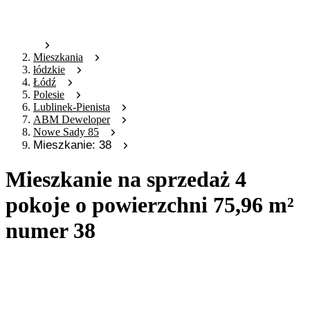
Mieszkania
łódzkie
Łódź
Polesie
Lublinek-Pienista
ABM Deweloper
Nowe Sady 85
Mieszkanie: 38
Mieszkanie na sprzedaż 4
pokoje o powierzchni 75,96 m²
numer 38
Oferta archiwalna
Oferta nieaktywna