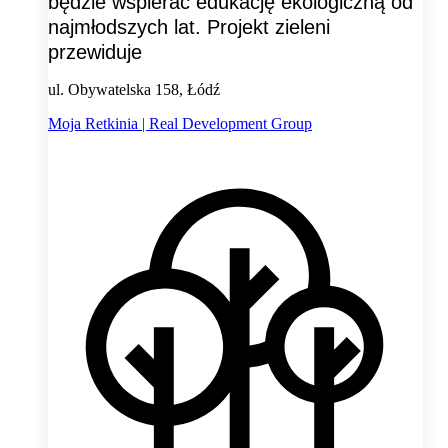
będzie wspierać edukację ekologiczną od
najmłodszych lat. Projekt zieleni
przewiduje
ul. Obywatelska 158, Łódź
Moja Retkinia | Real Development Group