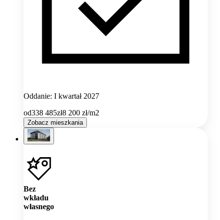
Oddanie: I kwartał 2027
od
338 485
zł
8 200
zł/m2
Zobacz mieszkania
Bez
wkładu
własnego