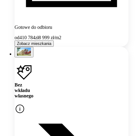
Gotowe do odbioru
od
410 784
zł
8 999
zł/m2
Zobacz mieszkania
Bez
wkładu
własnego