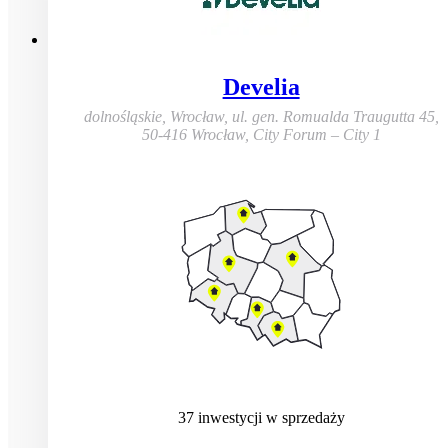
Develia
dolnośląskie, Wrocław
,
ul. gen. Romualda Traugutta 45,
50-416 Wrocław, City Forum – City 1
37
inwestycji
w sprzedaży