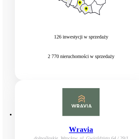
126
inwestycji
w sprzedaży
2 770
nieruchomości
w sprzedaży
Wravia
dolnośląskie, Wrocław
,
ul. Gwiaździsta 64 / 29/1