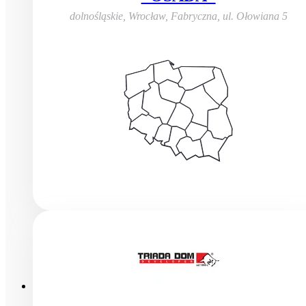
dolnośląskie, Wrocław, Fabryczna
,
ul. Ołowiana 5