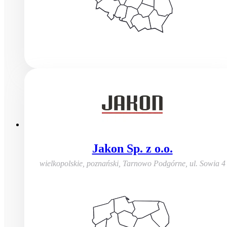
Jakon Sp. z o.o.
wielkopolskie, poznański, Tarnowo Podgórne
,
ul. Sowia 4