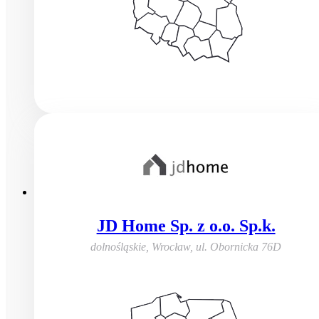
JD Home Sp. z o.o. Sp.k.
dolnośląskie, Wrocław
,
ul. Obornicka 76D