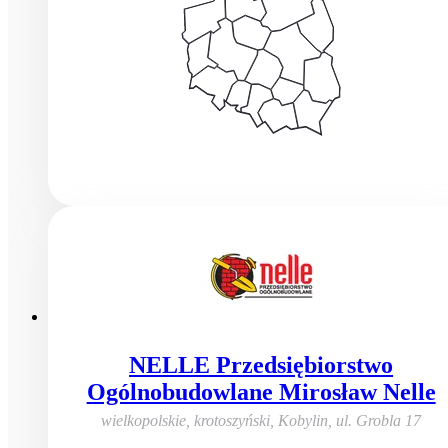
NELLE Przedsiębiorstwo
Ogólnobudowlane Mirosław Nelle
wielkopolskie, krotoszyński, Kobylin
,
ul. Grobla 17