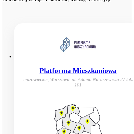
Platforma Mieszkaniowa
mazowieckie, Warszawa
,
ul. Adama Naruszewicza 27 lok.
101