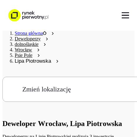
Strona główna
Deweloperzy
dolnośląskie
Wrocław
Psie Pole
Lipa Piotrowska
Zmień lokalizację
Deweloper
Wrocław, Lipa Piotrowska
Deweloperzy
na Lipie Piotrowskiej realizują 3 inwestycje