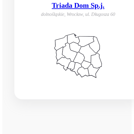
Triada Dom Sp.j.
dolnośląskie, Wrocław
,
ul. Długosza 60