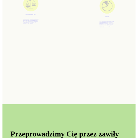
Porównywarka ofert
Raporty
Z pomocą naszej
porównywarki ofert
szybko
poznasz i zrozumiesz
różnice
między poszczególnymi mieszkaniami
Obserwuj aktualne
trendy na rynku
oraz w pełni przygotujesz się do
nieruchomości.
Nasza Platforma
rozmowy z deweloperem.
BigData
to najbardziej wiarygodne
źródło danych o
średnich cenach
mieszkań, zmianach popytu i
sprzedaży.
Przeprowadzimy Cię przez zawiły